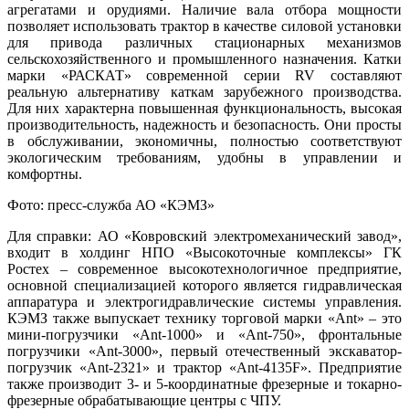
агрегатами и орудиями. Наличие вала отбора мощности
позволяет использовать трактор в качестве силовой установки
для привода различных стационарных механизмов
сельскохозяйственного и промышленного назначения. Катки
марки «РАСКАТ» современной серии RV составляют
реальную альтернативу каткам зарубежного производства.
Для них характерна повышенная функциональность, высокая
производительность, надежность и безопасность. Они просты
в обслуживании, экономичны, полностью соответствуют
экологическим требованиям, удобны в управлении и
комфортны.
Фото: пресс-служба АО «КЭМЗ»
Для справки: АО «Ковровский электромеханический завод»,
входит в холдинг НПО «Высокоточные комплексы» ГК
Ростех – современное высокотехнологичное предприятие,
основной специализацией которого является гидравлическая
аппаратура и электрогидравлические системы управления.
КЭМЗ также выпускает технику торговой марки «Ant» – это
мини-погрузчики «Ant-1000» и «Ant-750», фронтальные
погрузчики «Ant-3000», первый отечественный экскаватор-
погрузчик «Ant-2321» и трактор «Ant-4135
F
». Предприятие
также производит 3- и 5-координатные фрезерные и токарно-
фрезерные обрабатывающие центры с ЧПУ.