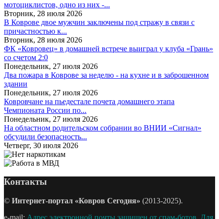
мотоциклистов, одно из них -...
Вторник, 28 июля 2026
В Коврове двое мужчин заключены под стражу в связи с
причастностью к...
Вторник, 28 июля 2026
ФК «Ковровец» в домашней встрече выиграл у клуба «Грань»
со счетом 2:0
Понедельник, 27 июля 2026
Два пожара в Коврове за неделю - на кухне и в заброшенном
здании
Понедельник, 27 июля 2026
Ковровчане на пьедестале почета домашнего этапа
Чемпионата России по...
Понедельник, 27 июля 2026
На областном родительском собрании во ВНИИ «Сигнал»
обсудили безопасность...
Четверг, 30 июля 2026
Контакты
©
Интернет-портал «Ковров Сегодня»
(2013-2025).
e-mail:
Адрес электронной почты защищен от спам-ботов. Для