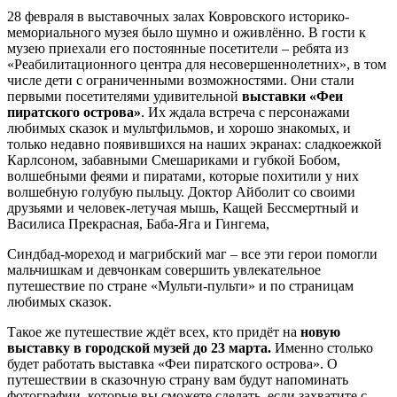
28 февраля в выставочных залах Ковровского историко-
мемориального музея было шумно и оживлённо. В гости к
музею приехали его постоянные посетители – ребята из
«Реабилитационного центра для несовершеннолетних», в том
числе дети с ограниченными возможностями. Они стали
первыми посетителями удивительной
выставки «Феи
пиратского острова»
. Их ждала встреча с персонажами
любимых сказок и мультфильмов, и хорошо знакомых, и
только недавно появившихся на наших экранах: сладкоежкой
Карлсоном, забавными Смешариками и губкой Бобом,
волшебными феями и пиратами, которые похитили у них
волшебную голубую пыльцу. Доктор Айболит со своими
друзьями и человек-летучая мышь, Кащей Бессмертный и
Василиса Прекрасная, Баба-Яга и Гингема,
Синдбад-мореход и магрибский маг – все эти герои помогли
мальчишкам и девчонкам совершить увлекательное
путешествие по стране «Мульти-пульти» и по страницам
любимых сказок.
Такое же путешествие ждёт всех, кто придёт на
новую
выставку в городской музей до 23 марта.
Именно столько
будет работать выставка «Феи пиратского острова». О
путешествии в сказочную страну вам будут напоминать
фотографии, которые вы сможете сделать, если захватите с