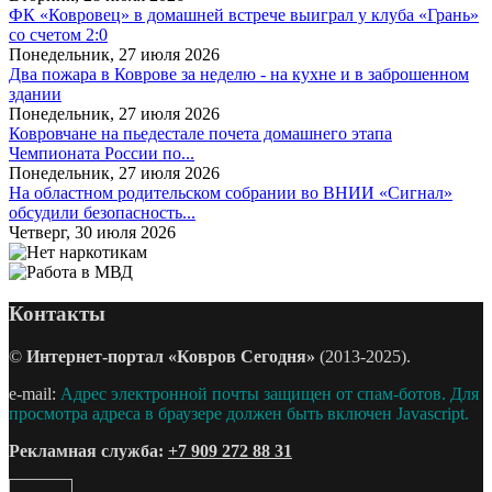
ФК «Ковровец» в домашней встрече выиграл у клуба «Грань»
со счетом 2:0
Понедельник, 27 июля 2026
Два пожара в Коврове за неделю - на кухне и в заброшенном
здании
Понедельник, 27 июля 2026
Ковровчане на пьедестале почета домашнего этапа
Чемпионата России по...
Понедельник, 27 июля 2026
На областном родительском собрании во ВНИИ «Сигнал»
обсудили безопасность...
Четверг, 30 июля 2026
Контакты
©
Интернет-портал «Ковров Сегодня»
(2013-2025).
e-mail:
Адрес электронной почты защищен от спам-ботов. Для
просмотра адреса в браузере должен быть включен Javascript.
Рекламная служба:
+7 909 272 88 31