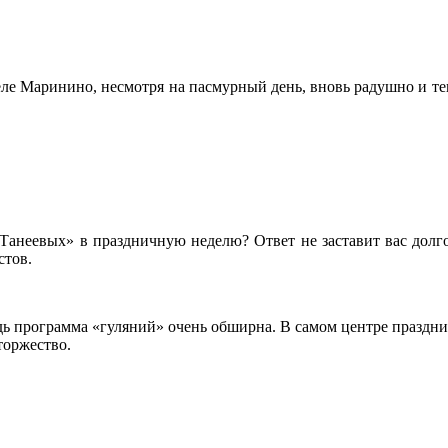
ле Маринино, несмотря на пасмурный день, вновь радушно и теп
у Танеевых» в праздничную неделю? Ответ не заставит вас долг
стов.
едь программа «гуляний» очень обширна. В самом центре празд
торжество.