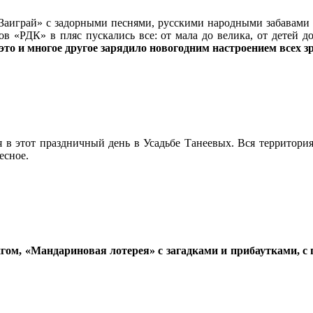
аиграй» с задорными песнями, русскими народными забавами и
 «РДК» в пляс пускались все: от мала до велика, от детей до
то и многое другое зарядило новогодним настроением всех зр
ия в этот праздничный день в Усадьбе Танеевых. Вся территори
есное.
м, «Мандариновая лотерея» с загадками и прибаутками, с п