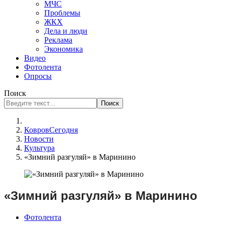
МЧС
Проблемы
ЖКХ
Дела и люди
Реклама
Экономика
Видео
Фотолента
Опросы
Поиск
Поиск
КовровСегодня
Новости
Культура
«Зимний разгуляй» в Маринино
«Зимний разгуляй» в Маринино
Фотолента