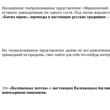
Насыщенное театрализованное представление «Марининский З
оставило равнодушным ни одного гостя. Под песни вокалистов
«Битва хоров», хороводы в настоящих русских традициях – э
Но театрализованное представление далеко не все развлечен
пришедший на праздник, смог найти для себя что-нибудь интер
Это
«Валенковые потехи» с настоящим Валенковым боулинго
новогодними мишенями.