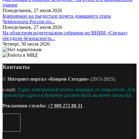
здании
Понедельник, 27 июля 2026
Ковровчане на пьедестале почета домашнего этапа
Чемпионата России по...
Понедельник, 27 июля 2026
На областном родительском собрании во ВНИИ «Сигнал»
обсудили безопасность...
Четверг, 30 июля 2026
Контакты
©
Интернет-портал «Ковров Сегодня»
(2013-2025).
e-mail:
Адрес электронной почты защищен от спам-ботов. Для
просмотра адреса в браузере должен быть включен Javascript.
Рекламная служба:
+7 909 272 88 31