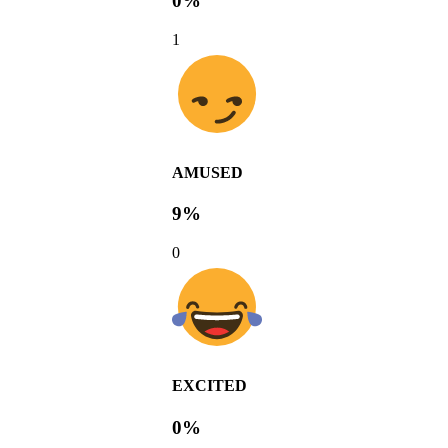
0%
1
AMUSED
9%
0
EXCITED
0%