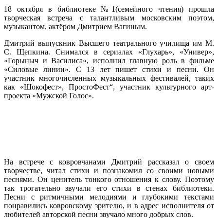
18 октября в библиотеке №1(семейного чтения) прошла
творческая встреча с талантливым московским поэтом,
музыкантом, актёром Дмитрием Вагиным.
Дмитрий выпускник Высшего театрального училища им М.
С. Щепкина. Снимался в сериалах «Глухарь», «Универ»,
«Горыныч и Василиса», исполнил главную роль в фильме
«Силовые линии». С 13 лет пишет стихи и песни. Он
участник многочисленных музыкальных фестивалей, таких
как «Шокофест», ПростоФест“, участник культурного арт-
проекта «Мужской Голос».
На встрече с ковровчанами Дмитрий рассказал о своем
творчестве, читал стихи и познакомил со своими новыми
песнями. Он ценитель тонкого отношения к слову. Поэтому
так трогательно звучали его стихи в стенах библиотеки.
Песни с ритмичными мелодиями и глубокими текстами
понравились ковровскому зрителю, и в адрес исполнителя от
любителей авторской песни звучало много добрых слов.