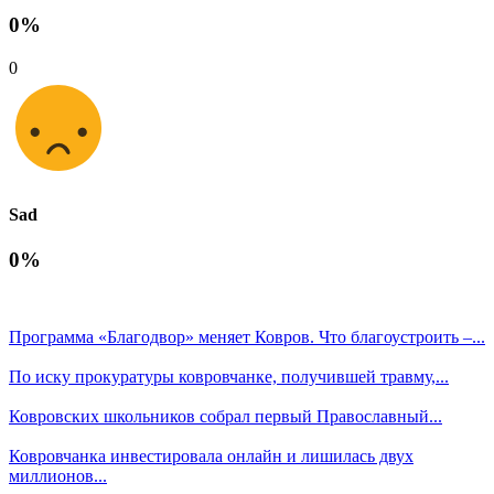
0%
0
Sad
0%
Программа «Благодвор» меняет Ковров. Что благоустроить –...
По иску прокуратуры ковровчанке, получившей травму,...
Ковровских школьников собрал первый Православный...
Ковровчанка инвестировала онлайн и лишилась двух
миллионов...