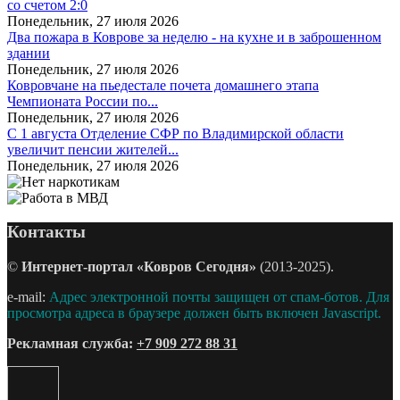
со счетом 2:0
Понедельник, 27 июля 2026
Два пожара в Коврове за неделю - на кухне и в заброшенном
здании
Понедельник, 27 июля 2026
Ковровчане на пьедестале почета домашнего этапа
Чемпионата России по...
Понедельник, 27 июля 2026
С 1 августа Отделение СФР по Владимирской области
увеличит пенсии жителей...
Понедельник, 27 июля 2026
Контакты
©
Интернет-портал «Ковров Сегодня»
(2013-2025).
e-mail:
Адрес электронной почты защищен от спам-ботов. Для
просмотра адреса в браузере должен быть включен Javascript.
Рекламная служба:
+7 909 272 88 31