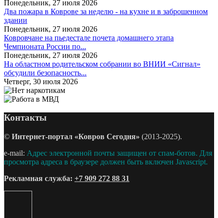
Понедельник, 27 июля 2026
Два пожара в Коврове за неделю - на кухне и в заброшенном
здании
Понедельник, 27 июля 2026
Ковровчане на пьедестале почета домашнего этапа
Чемпионата России по...
Понедельник, 27 июля 2026
На областном родительском собрании во ВНИИ «Сигнал»
обсудили безопасность...
Четверг, 30 июля 2026
Контакты
©
Интернет-портал «Ковров Сегодня»
(2013-2025).
e-mail:
Адрес электронной почты защищен от спам-ботов. Для
просмотра адреса в браузере должен быть включен Javascript.
Рекламная служба:
+7 909 272 88 31