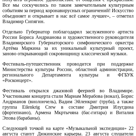
Все мы соскучились по таким замечательным культурным
событиям за период коронавирусных ограничений! Искусство
объединяет и открывает в нас всё самое лучшее», – отметил
Владимир Сипягин.
Отдельно Губернатор поблагодарил заслуженного артиста
России Бориса Андрианова и художественного руководителя
Владимирского Губернаторского симфонического оркестра
Артёма Маркина за их уникальный культурный проект,
заново открывающий сокровищницу классической музыки.
Фестиваль-путешественник проводится при поддержке
Министерства культуры России, областной администрации,
регионального Департамента культуры и ФГБУК
«Росконцерт».
Фестиваль открылся джазовой феерией во Владимире.
Участниками концерта стали Мариам Мерабова (вокал), Борис
Андрианов (виолончель), Вадим Эйленкриг (труба), а также
группа Eilenkrig Crew в составе Дмитрия Илугдина
(фортепиано), Армена Мкртычяна (бас-гитара) и Виталия
Эпова (барабаны).
Следующей точкой на карте «Музыкальной экспедиции» 22
августа станут Дюкинские карьеры. 23 августа слушатели