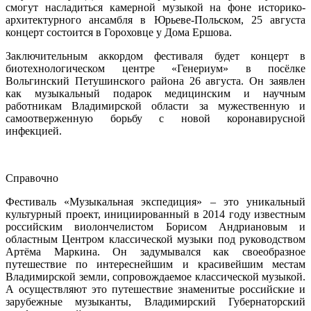
смогут насладиться камерной музыкой на фоне историко-
архитектурного ансамбля в Юрьеве-Польском, 25 августа
концерт состоится в Гороховце у Дома Ершова.
Заключительным аккордом фестиваля будет концерт в
биотехнологическом центре «Генериум» в посёлке
Вольгинский Петушинского района 26 августа. Он заявлен
как музыкальный подарок медицинским и научным
работникам Владимирской области за мужественную и
самоотверженную борьбу с новой коронавирусной
инфекцией.
Справочно
Фестиваль «Музыкальная экспедиция» – это уникальный
культурный проект, инициированный в 2014 г
оду
известным
российским виолончелистом Борисом Андриановым и
областным Центром классической музыки под руководством
Артёма Маркина. Он задумывался как своеобразное
путешествие по интереснейшим и красивейшим местам
Владимирской земли, сопровождаемое классической музыкой.
А осуществляют это путешествие знаменитые российские и
зарубежные музыканты, Владимирский Губернаторский