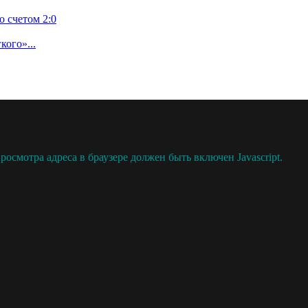
 счетом 2:0
кого»...
осмотра адреса в браузере должен быть включен Javascript.