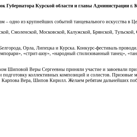
бок Губернатора Курской области и главы Администрации г.
ам – одно из крупнейших событий танцевального искусства в Ц
ской, Смоленской, Московской, Калужской, Брянской, Тульской,
Белгорода, Орла, Липецка и Курска. Конкурс-фестиваль провод
емпорари», «стрит-шоу», «народный стилизованный танец», «тан
ом Шиповой Веры Сергеевны приняли участие и завоевали приз
 подготовку коллективных композиций и солистов. Призовые ме
 Карпова Вера, Шипов Кирилл. Желаем ребятам дальнейших поб