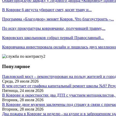
Общегородскую зарядку у Ледового дворца «Ковровец» провёл.
В Коврове 6 августа убирают смет, косят траву и...
Программа «Благодвор» меняет Ковров. Что благоустроить –...
По иску прокуратуры ковровчанке, получившей травму,...
Ковровских школьников собрал первый Православный...
Ковровчанка инвестировала онлайн и лишилась двух миллионов
Популярное
Павловский мост – реконструирован на пользу жителей и горо
Среда, 29 июля 2026
В чем отстает от графика капитальный ремонт школы №9? Резу
Пятница, 24 июля 2026
В Коврове и окрестностях два ДТП с участием мотоциклистов, о
Вторник, 28 июля 2026
В Коврове двое мужчин заключены под стражу в связи с причас
Вторник, 28 июля 2026
Два пожара в Коврове за неделю - на кухне и в заброшенном з