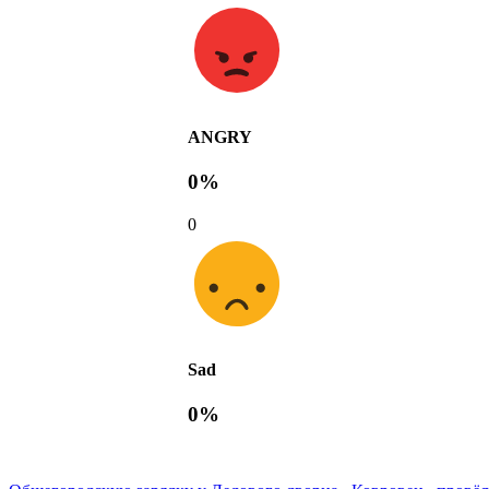
ANGRY
0%
0
Sad
0%