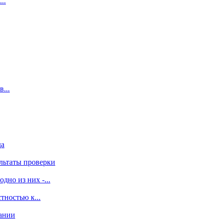
..
...
да
льтаты проверки
дно из них -...
тностью к...
дании