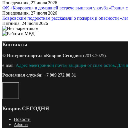
Понедельник, 27 июля 2026
ФК «Ковровец» в домашней встрече выиграл у клуба «Грань» со
Понедельник, 27 июля 2026
Ковровским подросткам рассказали о пожарах и опасности «лег
Пятница, 24 июля 2026
Контакты
©
Интернет-портал «Ковров Сегодня»
(2013-2025).
e-mail:
Адрес электронной почты защищен от спам-ботов. Для пр
Рекламная служба:
+7 909 272 88 31
Ковров СЕГОДНЯ
Новости
Афиша