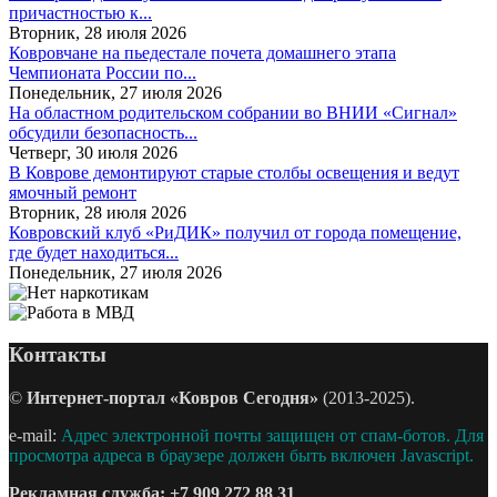
причастностью к...
Вторник, 28 июля 2026
Ковровчане на пьедестале почета домашнего этапа
Чемпионата России по...
Понедельник, 27 июля 2026
На областном родительском собрании во ВНИИ «Сигнал»
обсудили безопасность...
Четверг, 30 июля 2026
В Коврове демонтируют старые столбы освещения и ведут
ямочный ремонт
Вторник, 28 июля 2026
Ковровский клуб «РиДИК» получил от города помещение,
где будет находиться...
Понедельник, 27 июля 2026
Контакты
©
Интернет-портал «Ковров Сегодня»
(2013-2025).
e-mail:
Адрес электронной почты защищен от спам-ботов. Для
просмотра адреса в браузере должен быть включен Javascript.
Рекламная служба:
+7 909 272 88 31