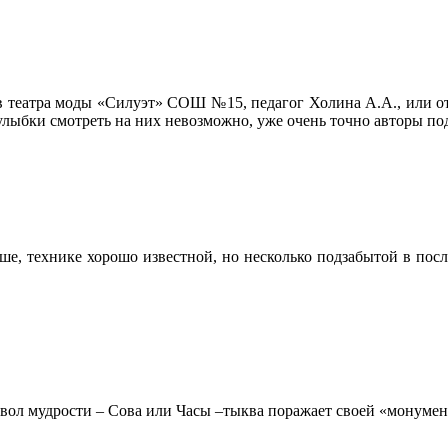
в театра моды «Силуэт» СОШ №15, педагог Холина А.А., или о
лыбки смотреть на них невозможно, уже очень точно авторы по
ше, технике хорошо известной, но несколько подзабытой в посл
имвол мудрости – Сова или Часы –тыква поражает своей «монуме