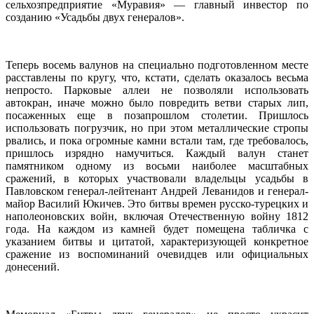
сельхозпредприятие «Муравия» — главный инвестор по
созданию «Усадьбы двух генералов».
Теперь восемь валунов на специально подготовленном месте
расставлены по кругу, что, кстати, сделать оказалось весьма
непросто. Парковые аллеи не позволяли использовать
автокран, иначе можно было повредить ветви старых лип,
посаженных еще в позапрошлом столетии. Пришлось
использовать погрузчик, но при этом металлические стропы
рвались, и пока огромные камни встали там, где требовалось,
пришлось изрядно намучиться. Каждый валун станет
памятником одному из восьми наиболее масштабных
сражений, в которых участвовали владельцы усадьбы в
Павловском генерал-лейтенант Андрей Леванидов и генерал-
майор Василий Юкичев. Это битвы времен русско-турецких и
наполеоновских войн, включая Отечественную войну 1812
года. На каждом из камней будет помещена табличка с
указанием битвы и цитатой, характеризующей конкретное
сражение из воспоминаний очевидцев или официальных
донесений.