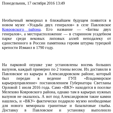
Понедельник, 17 октября 2016 13:49
Необычный мемориал в ближайшем будущем появится в
новом музее «Усадьба двух генералов» в селе Павловское
Ковровского района
. Его название — «Битвы двух
генералов», а месторасположение — в старинном усадебном
парке среди вековых липовых аллей неподалеку от
единственного в России памятника героям штурма турецкой
крепости Измаил в 1790 году.
На парковой опушке уже установлены восемь больших
валунов, каждый примерно по 2 тонны весом. Их доставили в
Павловское из карьера в Александровском районе, который
был передан в ведение ГУП «Владимирское
карьероуправление» постановлением Губернатора Светланы
Орловой 1 июля 2016 года. Само «ВКУ» находится в поселке
Мелехово Ковровского района, однако там в карьерах нужных
валунов не оказалось. А вот под Александровом такие камни
нашлись, и «ВКУ» фактически подарило музею необходимые
для нового мемориала гранитные и базальтовые глыбы.
Доставку в Павловское и установку выполнило