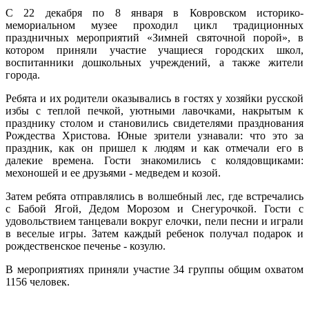
С 22 декабря по 8 января в Ковровском историко-
мемориальном музее проходил цикл традиционных
праздничных мероприятий «Зимней святочной порой», в
котором приняли участие учащиеся городских школ,
воспитанники дошкольных учреждений, а также жители
города.
Ребята и их родители оказывались в гостях у хозяйки русской
избы с теплой печкой, уютными лавочками, накрытым к
празднику столом и становились свидетелями празднования
Рождества Христова. Юные зрители узнавали: что это за
праздник, как он пришел к людям и как отмечали его в
далекие времена. Гости знакомились с колядовщиками:
мехоношей и ее друзьями - медведем и козой.
Затем ребята отправлялись в волшебный лес, где встречались
с Бабой Ягой, Дедом Морозом и Снегурочкой. Гости с
удовольствием танцевали вокруг елочки, пели песни и играли
в веселые игры. Затем каждый ребенок получал подарок и
рождественское печенье - козулю.
В мероприятиях приняли участие 34 группы общим охватом
1156 человек.