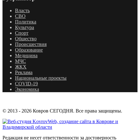
Власть
СВО
Политика
Культура
Спорт
Общество
Происшествия
Образование
Медицина
МЧС
ЖКХ
Реклама
Национальные проекты
COVID-19
Экономика
© 2013 - 2026 Ковров СЕГОДНЯ. Все права защищены.
Редакция не несет ответственности за достоверность