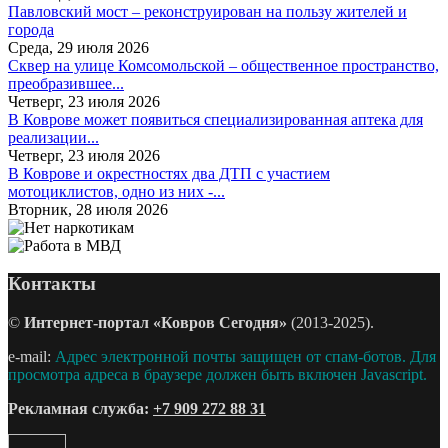
Павловский мост – реконструирован на пользу жителей и
города
Среда, 29 июля 2026
Сквер на улице Комсомольской – общественное пространство,
преобразившее...
Четверг, 23 июля 2026
В Коврове может появиться специализированная аптека для
реализации...
Четверг, 23 июля 2026
В Коврове и окрестностях два ДТП с участием
мотоциклистов, одно из них -...
Вторник, 28 июля 2026
Контакты
©
Интернет-портал «Ковров Сегодня»
(2013-2025).
e-mail:
Адрес электронной почты защищен от спам-ботов. Для
просмотра адреса в браузере должен быть включен Javascript.
Рекламная служба:
+7 909 272 88 31