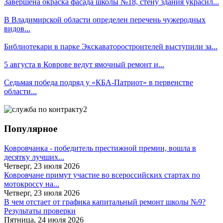
Завершена окраска фасада школы №18, стену здания украсил...
В Владимирской области определен перечень чужеродных
видов...
Библиотекари в парке Экскаваторостроителей выступили за...
5 августа в Коврове ведут ямочный ремонт и...
Седьмая победа подряд у «КБА-Патриот» в первенстве
области...
Популярное
Ковровчанка - победитель престижной премии, вошла в
десятку лучших...
Четверг, 23 июля 2026
Ковровчане примут участие во всероссийских стартах по
мотокроссу на...
Четверг, 23 июля 2026
В чем отстает от графика капитальный ремонт школы №9?
Результаты проверки
Пятница, 24 июля 2026