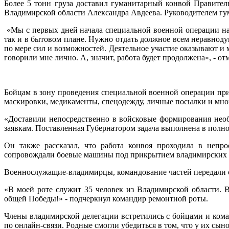
Более 5 тонн груза доставил гуманитарный конвой Правите
Владимирской области Александра Авдеева. Руководителем гу
«Мы с первых дней начала специальной военной операции на
так и в бытовом плане. Нужно отдать должное всем неравнод
по мере сил и возможностей. Деятельное участие оказывают и
говорили мне лично. А, значит, работа будет продолжена», - 
Бойцам в зону проведения специальной военной операции при
маскировки, медикаменты, спецодежду, личные посылки и мно
«Доставили непосредственно в войсковые формирования нео
заявкам. Поставленная Губернатором задача выполнена в полно
Он также рассказал, что работа конвоя проходила в непр
сопровождали боевые машины под прикрытием владимирских 
Военнослужащие-владимирцы, командование частей передали с
«В моей роте служит 35 человек из Владимирской области. 
общей Победы!» - подчеркнул командир ремонтной роты.
Члены владимирской делегации встретились с бойцами и ком
по онлайн-связи. Родные смогли убедиться в том, что у их сы