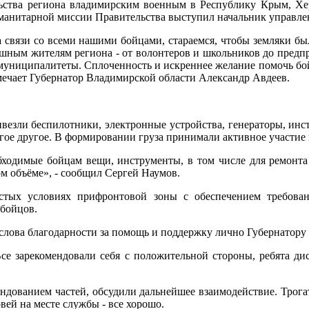
льства региона владимирским военным в Республику Крым, Х
манитарной миссии Правительства выступил начальник управлен
 связи со всеми нашими бойцами, стараемся, чтобы земляки бы
ушным жителям региона - от волонтеров и школьников до предпр
 муниципалитеты. Сплоченность и искреннее желание помочь бойц
отмечает Губернатор Владимирской области Александр Авдеев.
везли беспилотники, электронные устройства, генераторы, инст
гое другое. В формировании груза принимали активное участие
бходимые бойцам вещи, инструменты, в том числе для ремонта
м объёме», - сообщил Сергей Наумов.
остых условиях прифронтовой зоны с обеспечением требова
бойцов.
лова благодарности за помощь и поддержку лично Губернатору
Все зарекомендовали себя с положительной стороны, ребята 
андованием частей, обсудили дальнейшее взаимодействие. Трог
новей на месте службы - все хорошо.