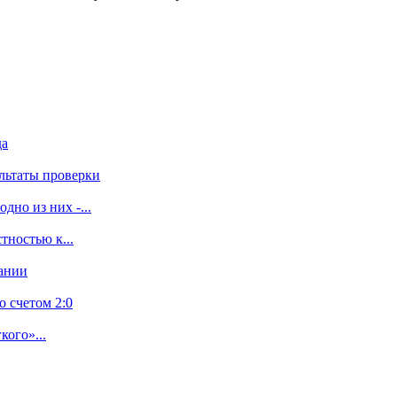
да
льтаты проверки
дно из них -...
тностью к...
дании
 счетом 2:0
кого»...