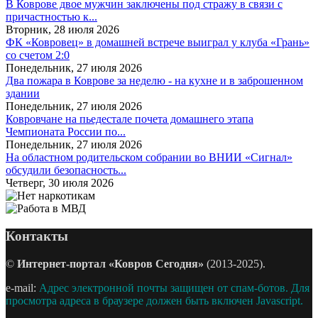
В Коврове двое мужчин заключены под стражу в связи с
причастностью к...
Вторник, 28 июля 2026
ФК «Ковровец» в домашней встрече выиграл у клуба «Грань»
со счетом 2:0
Понедельник, 27 июля 2026
Два пожара в Коврове за неделю - на кухне и в заброшенном
здании
Понедельник, 27 июля 2026
Ковровчане на пьедестале почета домашнего этапа
Чемпионата России по...
Понедельник, 27 июля 2026
На областном родительском собрании во ВНИИ «Сигнал»
обсудили безопасность...
Четверг, 30 июля 2026
Контакты
©
Интернет-портал «Ковров Сегодня»
(2013-2025).
e-mail:
Адрес электронной почты защищен от спам-ботов. Для
просмотра адреса в браузере должен быть включен Javascript.