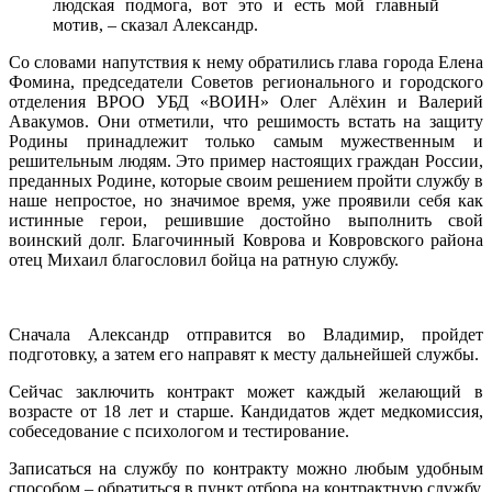
людская подмога, вот это и есть мой главный
мотив, – сказал Александр.
Со словами напутствия к нему обратились глава города Елена
Фомина, председатели Советов регионального и городского
отделения ВРОО УБД «ВОИН» Олег Алёхин и Валерий
Авакумов. Они отметили, что решимость встать на защиту
Родины принадлежит только самым мужественным и
решительным людям. Это пример настоящих граждан России,
преданных Родине, которые своим решением пройти службу в
наше непростое, но значимое время, уже проявили себя как
истинные герои, решившие достойно выполнить свой
воинский долг. Благочинный Коврова и Ковровского района
отец Михаил благословил бойца на ратную службу.
Сначала Александр отправится во Владимир, пройдет
подготовку, а затем его направят к месту дальнейшей службы.
Сейчас заключить контракт может каждый желающий в
возрасте от 18 лет и старше. Кандидатов ждет медкомиссия,
собеседование с психологом и тестирование.
Записаться на службу по контракту можно любым удобным
способом – обратиться в пункт отбора на контрактную службу,