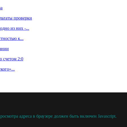
да
льтаты проверки
дно из них -...
тностью к...
дании
 счетом 2:0
кого»...
осмотра адреса в браузере должен быть включен Javascript.