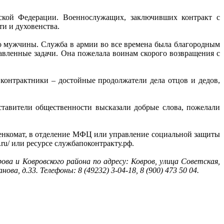
ской Федерации. Военнослужащих, заключивших контракт с
и и духовенства.
о мужчины. Служба в армии во все времена была благородным
вленные задачи. Она пожелала воинам скорого возвращения с
онтрактники – достойные продолжатели дела отцов и дедов,
тавители общественности высказали добрые слова, пожелали
оенкомат, в отделение МФЦ или управление социальной защиты
.ru/ или ресурсе службапоконтракту.рф.
а и Ковровского района по адресу: Ковров, улица Советская,
ва, д.33. Телефоны: 8 (49232) 3-04-18, 8 (900) 473 50 04.