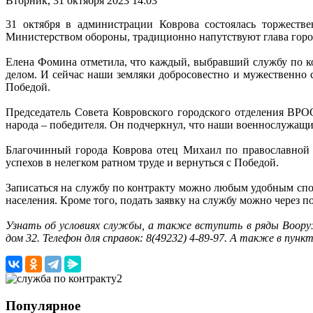
Вторник, 31 октября 2023 14:03
31 октября в администрации Коврова состоялась торжест
Министерством обороны, традиционно напутствуют глава горо
Елена Фомина отметила, что каждый, выбравший службу по к
делом. И сейчас наши земляки добросовестно и мужественно
Победой.
Председатель Совета Ковровского городского отделения ВР
народа – победителя. Он подчеркнул, что наши военнослужащие
Благочинный города Коврова отец Михаил по православной 
успехов в нелегком ратном труде и вернуться с Победой.
Записаться на службу по контракту можно любым удобным спо
населения. Кроме того, подать заявку на службу можно через по
Узнать об условиях службы, а также вступить в ряды Вооруж
дом 32. Телефон для справок: 8(49232) 4-89-97. А также в пункт
Популярное