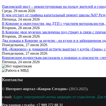
Павловский мост – реконструирован на пользу жителей и горо
Среда, 29 июля 2026
В чем отстает от графика капитальный ремонт школы №9? Резу
Пятница, 24 июля 2026
В Коврове и окрестностях два ДТП с участием мотоциклистов, о
Вторник, 28 июля 2026
В Коврове двое мужчин заключены под стражу в связи с причас
Вторник, 28 июля 2026
Два пожара в Коврове за неделю - на кухне и в заброшенном з
Понедельник, 27 июля 2026
ФК «Ковровец» в домашней встрече выиграл у клуба «Грань» со
Понедельник, 27 июля 2026
Ковровским подросткам рассказали о пожарах и опасности «лег
Пятница, 24 июля 2026
Контакты
©
Интернет-портал «Ковров Сегодня»
(2013-2025).
e-mail:
Адрес электронной почты защищен от спам-ботов. Для пр
Рекламная служба:
+7 909 272 88 31