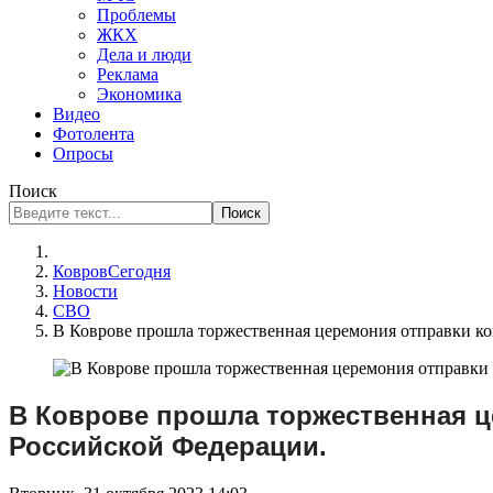
Проблемы
ЖКХ
Дела и люди
Реклама
Экономика
Видео
Фотолента
Опросы
Поиск
Поиск
КовровСегодня
Новости
СВО
В Коврове прошла торжественная церемония отправки к
В Коврове прошла торжественная 
Российской Федерации.