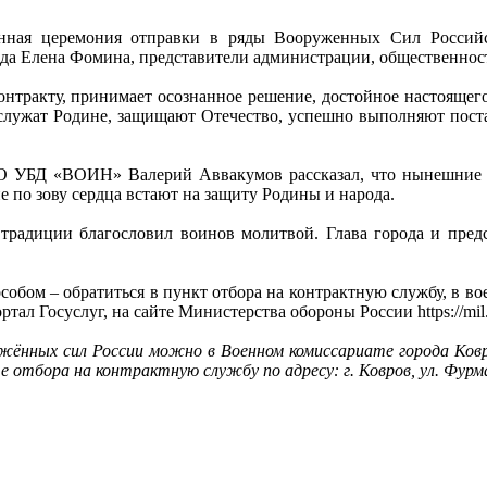
венная церемония отправки в ряды Вооруженных Сил Россий
да Елена Фомина, представители администрации, общественност
онтракту, принимает осознанное решение, достойное настоящег
 служат Родине, защищают Отечество, успешно выполняют поста
ОО УБД «ВОИН» Валерий Аввакумов рассказал, что нынешние к
 по зову сердца встают на защиту Родины и народа.
традиции благословил воинов молитвой. Глава города и предс
собом – обратиться в пункт отбора на контрактную службу, в в
ртал Госуслуг, на сайте Министерства обороны России https://mil
ённых сил России можно в Военном комиссариате города Ковров
е отбора на контрактную службу по адресу: г. Ковров, ул. Фурмано