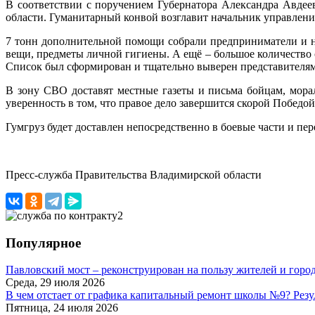
В соответствии с поручением Губернатора Александра Авдее
области. Гуманитарный конвой возглавит начальник управлен
7 тонн дополнительной помощи собрали предприниматели и н
вещи, предметы личной гигиены. А ещё – большое количество
Список был сформирован и тщательно выверен представителям
В зону СВО доставят местные газеты и письма бойцам, мора
уверенность в том, что правое дело завершится скорой Победой
Гумгруз будет доставлен непосредственно в боевые части и пер
Пресс-служба Правительства Владимирской области
Популярное
Павловский мост – реконструирован на пользу жителей и горо
Среда, 29 июля 2026
В чем отстает от графика капитальный ремонт школы №9? Резу
Пятница, 24 июля 2026