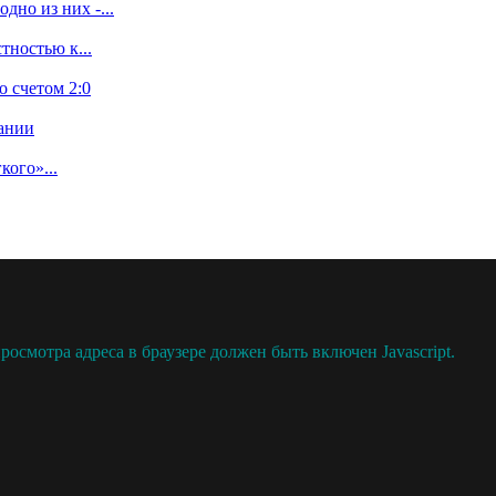
дно из них -...
тностью к...
 счетом 2:0
дании
кого»...
осмотра адреса в браузере должен быть включен Javascript.