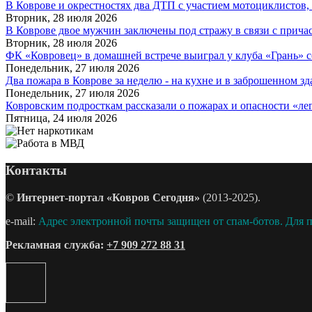
В Коврове и окрестностях два ДТП с участием мотоциклистов, о
Вторник, 28 июля 2026
В Коврове двое мужчин заключены под стражу в связи с причас
Вторник, 28 июля 2026
ФК «Ковровец» в домашней встрече выиграл у клуба «Грань» со
Понедельник, 27 июля 2026
Два пожара в Коврове за неделю - на кухне и в заброшенном з
Понедельник, 27 июля 2026
Ковровским подросткам рассказали о пожарах и опасности «лег
Пятница, 24 июля 2026
Контакты
©
Интернет-портал «Ковров Сегодня»
(2013-2025).
e-mail:
Адрес электронной почты защищен от спам-ботов. Для пр
Рекламная служба:
+7 909 272 88 31