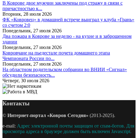
В Коврове двое мужчин заключены под стражу в связи с
причастностью к...
Вторник, 28 июля 2026
ФК «Ковровец» в домашней встрече выиграл у клуба «Грань»
со счетом 2:0
Понедельник, 27 июля 2026
Два пожара в Коврове за неделю - на кухне и в заброшенном
здании
Понедельник, 27 июля 2026
Ковровчане на пьедестале почета домашнего этапа
Чемпионата России по...
Понедельник, 27 июля 2026
На областном родительском собрании во ВНИИ «Сигнал»
обсудили безопасность...
Четверг, 30 июля 2026
Контакты
©
Интернет-портал «Ковров Сегодня»
(2013-2025).
e-mail:
Адрес электронной почты защищен от спам-ботов. Для
просмотра адреса в браузере должен быть включен Javascript.