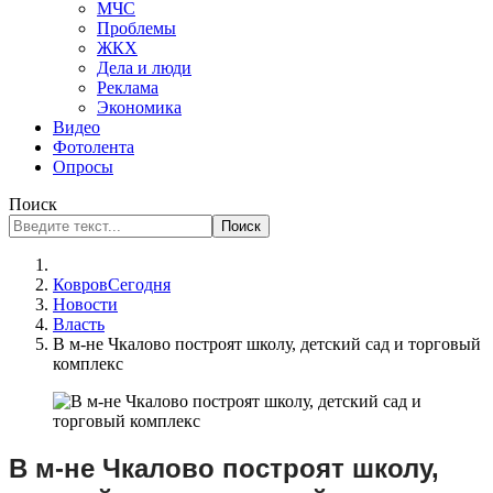
МЧС
Проблемы
ЖКХ
Дела и люди
Реклама
Экономика
Видео
Фотолента
Опросы
Поиск
Поиск
КовровСегодня
Новости
Власть
В м-не Чкалово построят школу, детский сад и торговый
комплекс
В м-не Чкалово построят школу,