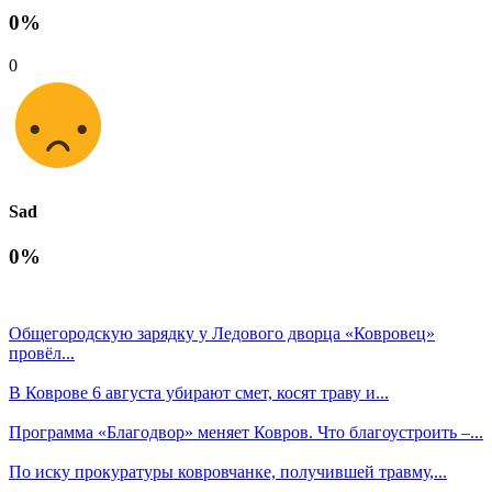
0%
0
Sad
0%
Общегородскую зарядку у Ледового дворца «Ковровец»
провёл...
В Коврове 6 августа убирают смет, косят траву и...
Программа «Благодвор» меняет Ковров. Что благоустроить –...
По иску прокуратуры ковровчанке, получившей травму,...