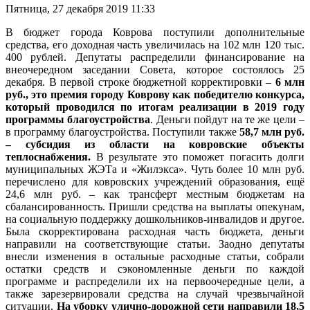
Пятница, 27 декабря 2019 11:33
В бюджет города Коврова поступили дополнительные
средства, его доходная часть увеличилась на 102 млн 120 тыс.
400 рублей. Депутаты распределили финансирование на
внеочередном заседании Совета, которое состоялось 25
декабря. В первой строке бюджетной корректировки –
6 млн
руб., это премия городу Коврову как победителю конкурса,
который проводился по итогам реализации в 2019 году
программы благоустройства
. Деньги пойдут на те же цели –
в программу благоустройства. Поступили также
58,7 млн руб.
– субсидия из области на ковровские объекты
теплоснабжения.
В результате это поможет погасить долги
муниципальных ЖЭТа и «Жилэкса». Чуть более 10 млн руб.
перечислено для ковровских учреждений образования, ещё
24,6 млн руб. – как трансферт местным бюджетам на
сбалансированность. Пришли средства на выплаты опекунам,
на социальную поддержку дошкольников-инвалидов и другое.
Была скорректирована расходная часть бюджета, деньги
направили на соответствующие статьи. Заодно депутаты
внесли изменения в остальные расходные статьи, собрали
остатки средств и сэкономленные деньги по каждой
программе и распределили их на первоочередные цели, а
также зарезервировали средства на случай чрезвычайной
ситуации.
На уборку улично-дорожной сети направили 18,5