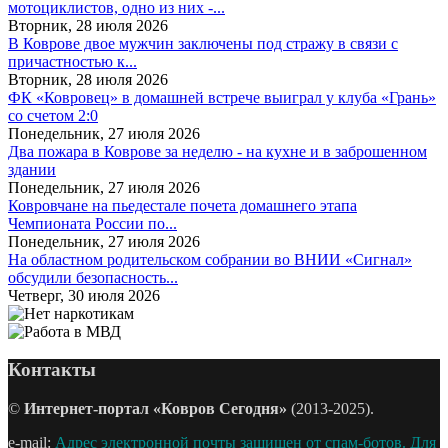
мотоциклистов, одно из них -...
Вторник, 28 июля 2026
В Коврове двое мужчин заключены под стражу в связи с
причастностью к...
Вторник, 28 июля 2026
ФК «Ковровец» в домашней встрече выиграл у клуба «Грань»
со счетом 2:0
Понедельник, 27 июля 2026
Два пожара в Коврове за неделю - на кухне и в заброшенном
здании
Понедельник, 27 июля 2026
Ковровчане на пьедестале почета домашнего этапа
Чемпионата России по...
Понедельник, 27 июля 2026
На областном родительском собрании во ВНИИ «Сигнал»
обсудили безопасность...
Четверг, 30 июля 2026
Контакты
©
Интернет-портал «Ковров Сегодня»
(2013-2025).
e-mail:
Адрес электронной почты защищен от спам-ботов. Для