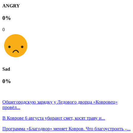
ANGRY
0%
0
Sad
0%
Общегородскую зарядку у Ледового дворца «Ковровец»
провёл...
В Коврове 6 августа убирают смет, косят траву и...
Программа «Благодвор» меняет Ковров. Что благоустроить –...