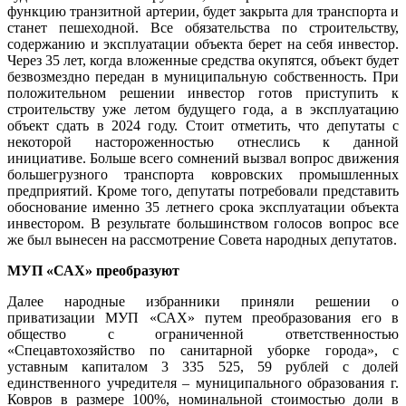
функцию транзитной артерии, будет закрыта для транспорта и
станет пешеходной. Все обязательства по строительству,
содержанию и эксплуатации объекта берет на себя инвестор.
Через 35 лет, когда вложенные средства окупятся, объект будет
безвозмездно передан в муниципальную собственность. При
положительном решении инвестор готов приступить к
строительству уже летом будущего года, а в эксплуатацию
объект сдать в 2024 году. Стоит отметить, что депутаты с
некоторой настороженностью отнеслись к данной
инициативе. Больше всего сомнений вызвал вопрос движения
большегрузного транспорта ковровских промышленных
предприятий. Кроме того, депутаты потребовали представить
обоснование именно 35 летнего срока эксплуатации объекта
инвестором. В результате большинством голосов вопрос все
же был вынесен на рассмотрение Совета народных депутатов.
МУП «САХ» преобразуют
Далее народные избранники приняли решении о
приватизации МУП «САХ» путем преобразования его в
общество с ограниченной ответственностью
«Спецавтохозяйство по санитарной уборке города», с
уставным капиталом 3 335 525, 59 рублей с долей
единственного учредителя – муниципального образования г.
Ковров в размере 100%, номинальной стоимостью доли в