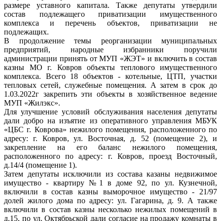
размере уставного капитала. Также депутаты утвердили
состав подлежащего приватизации имущественного
комплекса и перечень объектов, приватизации не
подлежащих.
В продолжение темы реорганизации муниципальных
предприятий, народные избранники поручили
администрации принять от МУП «ЖЭТ» и включить в состав
казны МО г. Ковров объекты теплового имущественного
комплекса. Всего 18 объектов - котельные, ЦТП, участки
тепловых сетей, служебные помещения. А затем в срок до
1.03.2022г закрепить эти объекты в хозяйственное ведение
МУП «Жилэкс».
Для улучшение условий обслуживания населения депутаты
дали добро на изъятие из оперативного управления МБУК
«ЦБС г. Коврова» нежилого помещения, расположенного по
адресу: г. Ковров, ул. Восточная, д. 52 (помещение 2), и
закрепление на его баланс нежилого помещения,
расположенного по адресу: г. Ковров, проезд Восточный,
д.14/4 (помещение 1).
Затем депутаты исключили из состава казаны недвижимое
имущество - квартиру №1 в доме 92, по ул. Кузнечной,
включили в состав казны выморочное имущество - 21/97
долей жилого дома по адресу: ул. Гагарина, д. 9. А также
включили в состав казны несколько нежилых помещений в
д.15, по ул. Октябрьской дали согласие на продажу комнаты в