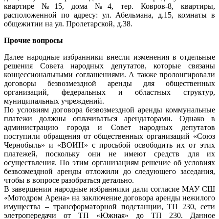
квартире №15, дома №4, тер. Ковров-8, квартиры,
расположенной по адресу: ул. Абельмана, д.15, комнаты в
общежитии на ул. Пролетарской, д.38.
Прочие вопросы
Далее народные избранники внесли изменения в отдельные
решения Совета народных депутатов, которые связаны
концессиональными соглашениями. А также пролонгировали
договоры безвозмездной аренды для общественных
организаций, федеральных и областных структур,
муниципальных учреждений.
По условиям договора безвозмездной аренды коммунальные
платежи должны оплачиваться арендаторами. Однако в
администрацию города и Совет народных депутатов
поступили обращения от общественных организаций «Союз
Чернобыль» и «ВОИН» с просьбой освободить их от этих
платежей, поскольку они не имеют средств для их
осуществления. По этим организациям решение об условиях
безвозмездной аренды отложили до следующего заседания,
чтобы в вопросе разобраться детально.
В завершении народные избранники дали согласие МАУ СШ
«Мотодром Арена» на заключение договора аренды нежилого
имущества – трансформаторной подстанции, ТП 230, сети
элетропередачи от ТП «Южная» до ТП 230. Данное