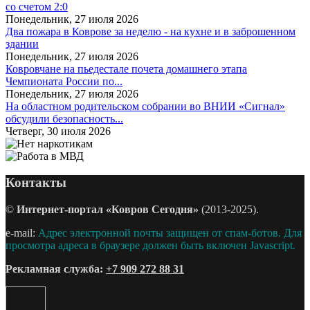
со счетом 2:0
Понедельник, 27 июля 2026
Два пожара в Коврове за неделю - на кухне и в заброшенном
здании
Понедельник, 27 июля 2026
Ковровчане на пьедестале почета домашнего этапа
Чемпионата России по...
Понедельник, 27 июля 2026
На областном родительском собрании во ВНИИ «Сигнал»
обсудили безопасность...
Четверг, 30 июля 2026
Контакты
©
Интернет-портал «Ковров Сегодня»
(2013-2025).
e-mail:
Адрес электронной почты защищен от спам-ботов. Для
просмотра адреса в браузере должен быть включен Javascript.
Рекламная служба:
+7 909 272 88 31