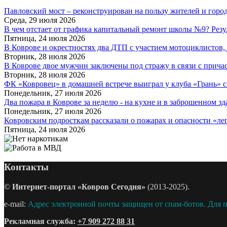
Павловский мост – реконструирован на пользу жителей и горо
Среда, 29 июля 2026
В чем отстает от графика капитальный ремонт школы №9? Резу
Пятница, 24 июля 2026
В Коврове и окрестностях два ДТП с участием мотоциклистов, о
Вторник, 28 июля 2026
В Коврове двое мужчин заключены под стражу в связи с причас
Вторник, 28 июля 2026
ФК «Ковровец» в домашней встрече выиграл у клуба «Грань» со
Понедельник, 27 июля 2026
Два пожара в Коврове за неделю - на кухне и в заброшенном з
Понедельник, 27 июля 2026
Ковровским подросткам рассказали о пожарах и опасности «лег
Пятница, 24 июля 2026
Контакты
©
Интернет-портал «Ковров Сегодня»
(2013-2025).
e-mail:
Адрес электронной почты защищен от спам-ботов. Для пр
Рекламная служба:
+7 909 272 88 31