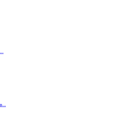
..
...