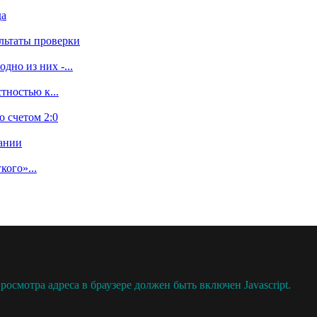
да
льтаты проверки
дно из них -...
тностью к...
 счетом 2:0
дании
кого»...
осмотра адреса в браузере должен быть включен Javascript.