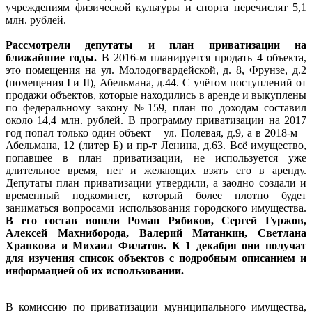
учреждениям физической культуры и спорта перечислят 5,1
млн. рублей.
Рассмотрели депутаты и план приватизации на
ближайшие годы.
В 2016-м планируется продать 4 объекта,
это помещения на ул. Молодогвардейской, д. 8, Фрунзе, д.2
(помещения I и II), Абельмана, д.44. С учётом поступлений от
продажи объектов, которые находились в аренде и выкуплены
по федеральному закону №159, план по доходам составил
около 14,4 млн. рублей. В программу приватизации на 2017
год попал только один объект – ул. Полевая, д.9, а в 2018-м –
Абельмана, 12 (литер Б) и пр-т Ленина, д.63. Всё имущество,
попавшее в план приватизации, не используется уже
длительное время, нет и желающих взять его в аренду.
Депутаты план приватизации утвердили, а заодно создали и
временный подкомитет, который более плотно будет
заниматься вопросами использования городского имущества.
В его состав вошли Роман Рябиков, Сергей Гуржов,
Алексей Махниборода, Валерий Матанкин, Светлана
Храпкова и Михаил Филатов. К 1 декабря они получат
для изучения список объектов с подробным описанием и
информацией об их использовании.
В комиссию по приватизации муниципального имущества,