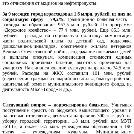
это отчисления от акцизов на нефтепродукты.
За 9 месяцев город израсходовал 1,6 млрд. рублей, из них на
социальную сферу – 79,2%.
Традиционно большая часть –
расходы на образование: 957,5 млн. рублей. По программе
«Дорожное хозяйство» – 77,4 млн. рублей. Ещё 85,3 млн.
рублей – расходы на социальную политику: компенсация
части родительской платы за детский сад, поддержка
дошкольников-инвалидов, обеспечение жильём ветеранов
Великов Отечественной войны, содержание опекаемых детей
и выплаты опекунам, компенсация стоимости единых
социальных проездных билетов, льготных проездных для
учащихся. На финансирование культуры направлено 74,5 млн.
рублей. Расходы на ЖКХ составили 101 млн. рублей
(переселение граждан из аварийного жилья, благоустройство,
капитальный ремонт муниципального жилищного фонда, на
деятельность МБУ «Город» и др.).
Следующий вопрос – корректировка бюджета
. Учитывая
поступление средств из бюджетов вышестоящего уровня и
налоговые отчисления, депутаты направили 300 тыс. руб. на
уборку городской территории, 1,8 млн. рублей для МУП
«УТТ», а также 13,5 млн. учреждениям образования и 190
тысяч – учреждениям культуры. Муниципальным