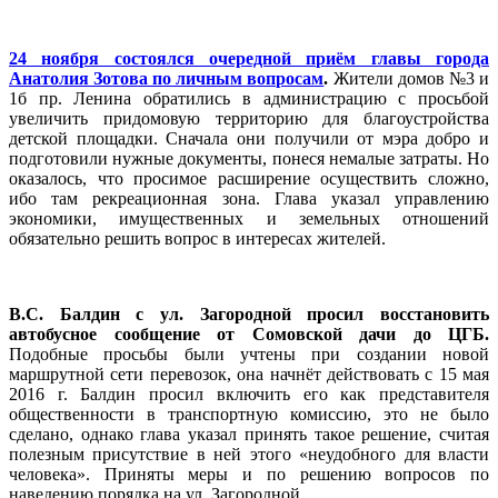
24 ноября состоялся очередной приём главы города
Анатолия Зотова по личным вопросам
.
Жители домов №3 и
1б пр. Ленина обратились в администрацию с просьбой
увеличить придомовую территорию для благоустройства
детской площадки. Сначала они получили от мэра добро и
подготовили нужные документы, понеся немалые затраты. Но
оказалось, что просимое расширение осуществить сложно,
ибо там рекреационная зона. Глава указал управлению
экономики, имущественных и земельных отношений
обязательно решить вопрос в интересах жителей.
В.С. Балдин с ул. Загородной просил восстановить
автобусное сообщение от Сомовской дачи до ЦГБ.
Подобные просьбы были учтены при создании новой
маршрутной сети перевозок, она начнёт действовать с 15 мая
2016 г. Балдин просил включить его как представителя
общественности в транспортную комиссию, это не было
сделано, однако глава указал принять такое решение, считая
полезным присутствие в ней этого «неудобного для власти
человека». Приняты меры и по решению вопросов по
наведению порядка на ул. Загородной.