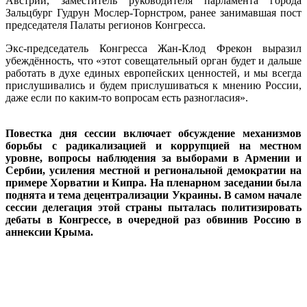
Австрии, заместитель руководителя парламента города
Зальцбург Гудрун Мослер-Торнстром, ранее занимавшая пост
председателя Палаты регионов Конгресса.
Экс-председатель Конгресса Жан-Клод Фрекон выразил
убеждённость, что «этот совещательный орган будет и дальше
работать в духе единых европейских ценностей, и мы всегда
прислушивались и будем прислушиваться к мнению России,
даже если по каким-то вопросам есть разногласия».
Повестка дня сессии включает обсуждение механизмов
борьбы с радикализацией и коррупцией на местном
уровне, вопросы наблюдения за выборами в Армении и
Сербии, усиления местной и региональной демократии на
примере Хорватии и Кипра. На пленарном заседании была
поднята и тема децентрализации Украины. В самом начале
сессии делегация этой страны пыталась политизировать
дебаты в Конгрессе, в очередной раз обвинив Россию в
аннексии Крыма.