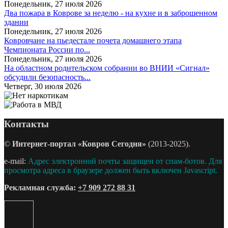
Понедельник, 27 июля 2026
Два пожара в Коврове за неделю - на кухне и в заброшенном
здании
Понедельник, 27 июля 2026
Ковровчане на пьедестале почета домашнего этапа
Чемпионата России по...
Понедельник, 27 июля 2026
На областном родительском собрании во ВНИИ «Сигнал»
обсудили безопасность...
Четверг, 30 июля 2026
Контакты
©
Интернет-портал «Ковров Сегодня»
(2013-2025).
e-mail:
Адрес электронной почты защищен от спам-ботов. Для
просмотра адреса в браузере должен быть включен Javascript.
Рекламная служба:
+7 909 272 88 31