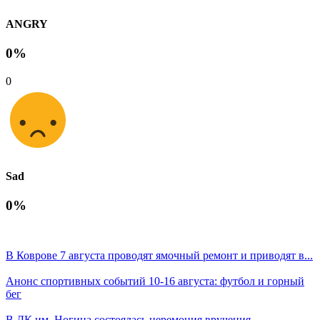
ANGRY
0%
0
Sad
0%
В Коврове 7 августа проводят ямочный ремонт и приводят в...
Анонс спортивных событий 10-16 августа: футбол и горный
бег
В ДК им. Ногина состоялась церемония вручения...