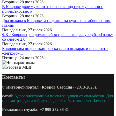
Вторник, 28 июля 2026
В Коврове двое мужчин заключены под стражу в связи с
причастностью к...
Вторник, 28 июля 2026
Два пожара в Коврове за неделю - на кухне и в заброшенном
здании
Понедельник, 27 июля 2026
ФК «Ковровец» в домашней встрече выиграл у клуба «Грань»
со счетом 2:0
Понедельник, 27 июля 2026
Ковровским подросткам рассказали о пожарах и опасности
«легкого»...
Пятница, 24 июля 2026
Контакты
©
Интернет-портал «Ковров Сегодня»
(2013-2025).
e-mail:
Адрес электронной почты защищен от спам-ботов. Для
просмотра адреса в браузере должен быть включен Javascript.
Рекламная служба:
+7 909 272 88 31