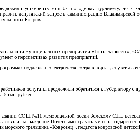
предложили установить хотя бы по одному турникету, но в 
править депутатский запрос в администрацию Владимирской об
ктуры школ Коврова.
деятельности муниципальных предприятий «Горэлектросеть», «СА
умент о перспективах развития предприятий.
граммах поддержки электрического транспорта, депутаты сочли
работников депутаты предложили обратиться к губернатору с пр
а 6 тыс. рублей.
на здании СОШ №11 мемориальной доски Земскому С.Н., ветеран
согласовали награждение Почетными грамотами и благодарстве
 морского тральщика «Ковровец», педагога ковровской детской