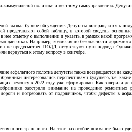
но-коммунальной политике и местному самоуправлению. Депутаты
елей вызвал бурное обсуждение. Депутаты возвращаются к нему
лей представляют собой таблицу, в которой сведены основны
в нее отметку о выполнении и указать, в рамках какой прогр
был дан отказ. Например, комиссия по безопасности дорожного
к. он не предусмотрен ПОДД, отсутствуют пути подхода. Однако 
ли вернуться к этому вопросу в сентябре.
яние асфальтного полотна депутаты также возвращаются на каждом
бранники интересовались перспективами будущего, т.е. какие
жащих ремонту в 2022 году уже сформирован. Как заверили деп
збранники заострили внимание на проведение ремонтных р
 дороги и потребовать от подрядчиков, чтобы дефекты в асфа
ественного транспорта. На этот раз особое внимание было уд