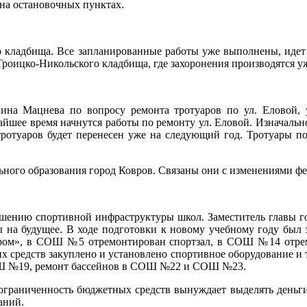
на остановочных пунктах.
го кладбища. Все запланированные работы уже выполнены, иде
Троицко-Никольского кладбища, где захоронения производятся уж
на Мацнева по вопросу ремонта тротуаров по ул. Еловой, ул
шее время начнутся работы по ремонту ул. Еловой. Изначально
тротуаров будет перенесен уже на следующий год. Тротуары п
ьного образования город Ковров. Связаны они с изменениями фе
учшению спортивной инфраструктуры школ. Заместитель главы 
ы на будущее. В ходе подготовки к новому учебному году был 
ром», в СОШ №5 отремонтирован спортзал, в СОШ №14 отрем
ских средств закуплено и установлено спортивное оборудование
СОШ №19, ремонт бассейнов в СОШ №22 и СОШ №23.
ограниченность бюджетных средств вынуждает выделять деньги
аний.