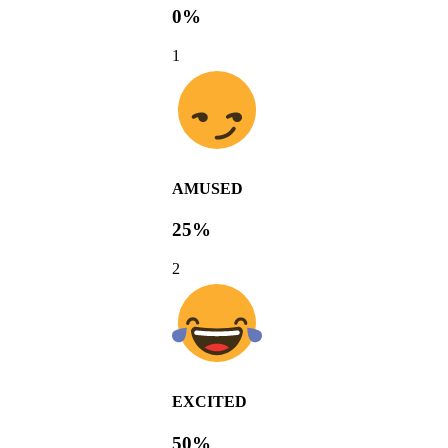
0%
1
AMUSED
25%
2
EXCITED
50%