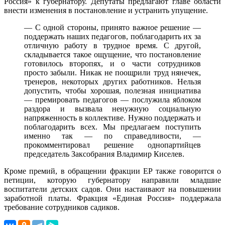
Россия» к губернатору. Депутаты предлагают главе области
внести изменения в постановление и устранить упущение.
— С одной стороны, принято важное решение —
поддержать наших педагогов, поблагодарить их за
отличную работу в трудное время. С другой,
складывается такое ощущение, что постановление
готовилось второпях, и о части сотрудников
просто забыли. Никак не поощрили труд нянечек,
тренеров, некоторых других работников. Нельзя
допустить, чтобы хорошая, полезная инициатива
— премировать педагогов — послужила яблоком
раздора и вызвала ненужную социальную
напряженность в коллективе. Нужно поддержать и
поблагодарить всех. Мы предлагаем поступить
именно так — по справедливости, —
прокомментировал решение однопартийцев
председатель Заксобрания Владимир Киселев.
Кроме премий, в обращении фракции ЕР также говорится о
петиции, которую губернатору направили младшие
воспитатели детских садов. Они настаивают на повышении
заработной платы. Фракция «Единая Россия» поддержала
требование сотрудников садиков.