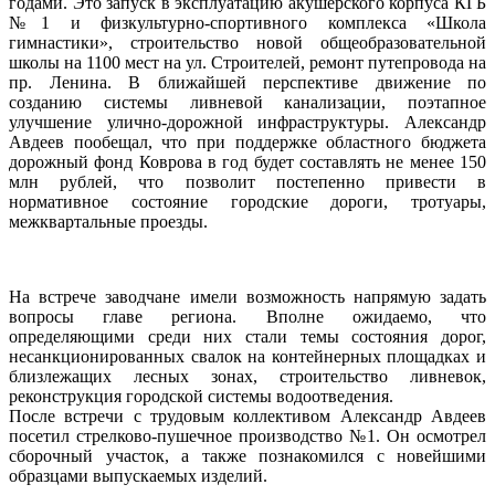
годами. Это запуск в эксплуатацию акушерского корпуса КГБ
№1 и физкультурно-спортивного комплекса «Школа
гимнастики», строительство новой общеобразовательной
школы на 1100 мест на ул. Строителей, ремонт путепровода на
пр. Ленина. В ближайшей перспективе движение по
созданию системы ливневой канализации, поэтапное
улучшение улично-дорожной инфраструктуры. Александр
Авдеев пообещал, что при поддержке областного бюджета
дорожный фонд Коврова в год будет составлять не менее 150
млн рублей, что позволит постепенно привести в
нормативное состояние городские дороги, тротуары,
межквартальные проезды.
На встрече заводчане имели возможность напрямую задать
вопросы главе региона. Вполне ожидаемо, что
определяющими среди них стали темы состояния дорог,
несанкционированных свалок на контейнерных площадках и
близлежащих лесных зонах, строительство ливневок,
реконструкция городской системы водоотведения.
После встречи с трудовым коллективом Александр Авдеев
посетил стрелково-пушечное производство №1. Он осмотрел
сборочный участок, а также познакомился с новейшими
образцами выпускаемых изделий.