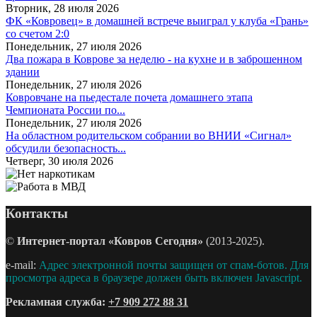
Вторник, 28 июля 2026
ФК «Ковровец» в домашней встрече выиграл у клуба «Грань»
со счетом 2:0
Понедельник, 27 июля 2026
Два пожара в Коврове за неделю - на кухне и в заброшенном
здании
Понедельник, 27 июля 2026
Ковровчане на пьедестале почета домашнего этапа
Чемпионата России по...
Понедельник, 27 июля 2026
На областном родительском собрании во ВНИИ «Сигнал»
обсудили безопасность...
Четверг, 30 июля 2026
Контакты
©
Интернет-портал «Ковров Сегодня»
(2013-2025).
e-mail:
Адрес электронной почты защищен от спам-ботов. Для
просмотра адреса в браузере должен быть включен Javascript.
Рекламная служба:
+7 909 272 88 31